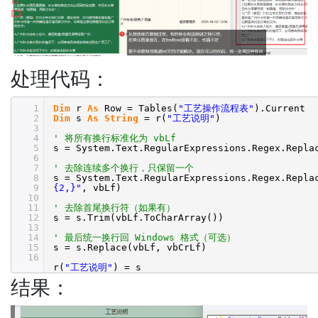
处理代码：
1
Dim
r
As
Row = Tables(
"工艺操作流程表"
).Current
2
Dim
s
As
String
= r(
"工艺说明"
)
3
4
' 将所有换行标准化为 vbLf
5
s = System.Text.RegularExpressions.Regex.Repl
6
7
' 去除连续多个换行，只保留一个
8
s = System.Text.RegularExpressions.Regex.Repl
9
{2,}"
, vbLf)
10
11
' 去除首尾换行符（如果有）
12
s = s.Trim(vbLf.ToCharArray())
13
14
' 最后统一换行回 Windows 格式（可选）
15
s = s.Replace(vbLf, vbCrLf)
16
r(
"工艺说明"
) = s
结果：