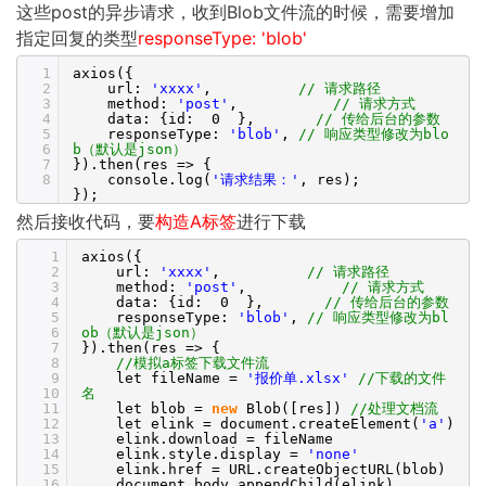
这些post的异步请求，收到Blob文件流的时候，需要增加
指定回复的类型
responseType: 'blob'
1
axios({
2
url:
'xxxx'
,
// 请求路径
3
method:
'post'
,
// 请求方式
4
data: {id: 0 },
// 传给后台的参数
5
responseType:
'blob'
,
// 响应类型修改为blo
6
b（默认是json）
7
}).then(res => {
8
console.log(
'请求结果：'
, res);
});
然后接收代码，要
构造A标签
进行下载
1
axios({
2
url:
'xxxx'
,
// 请求路径
3
method:
'post'
,
// 请求方式
4
data: {id: 0 },
// 传给后台的参数
5
responseType:
'blob'
,
// 响应类型修改为bl
6
ob（默认是json）
7
}).then(res => {
8
//模拟a标签下载文件流
9
let fileName =
'报价单.xlsx'
//下载的文件
10
名
11
let blob =
new
Blob([res])
//处理文档流
12
let elink = document.createElement(
'a'
)
13
elink.download = fileName
14
elink.style.display =
'none'
15
elink.href = URL.createObjectURL(blob)
16
document.body.appendChild(elink)