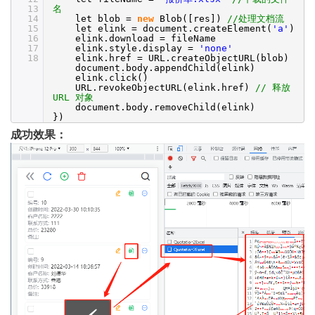
13
名
14
let blob =
new
Blob([res])
//处理文档流
15
let elink = document.createElement(
'a'
)
16
elink.download = fileName
17
elink.style.display =
'none'
18
elink.href = URL.createObjectURL(blob)
document.body.appendChild(elink)
elink.click()
URL.revokeObjectURL(elink.href)
// 释放
URL 对象
document.body.removeChild(elink)
})
成功效果：