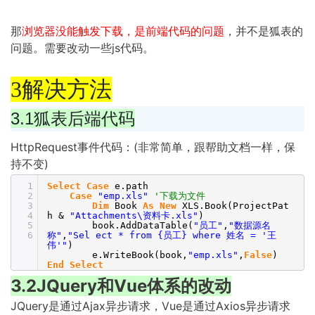
那
浏览器没能触发下载，是前端代码的问题
，并不是狐表的
问题。需要改动一些js代码。
3解决方法
3.1狐表后端代码
HttpRequest事件代码：(非常简单，跟帮助文档一样，保
持不变)
1
Select
Case
e.path
2
Case
"emp.xls"
'下载为文件
3
Dim
Book
As
New
XLS.Book(ProjectPat
4
h &
"Attachments\资料卡.xls"
)
5
book.AddDataTable(
"员工"
,
"数据源名
6
称"
,
"Sel ect * from {员工} where 姓名 = '王
伟'"
)
e.WriteBook(book,
"emp.xls"
,
False
)
End
Select
3.2JQuery和Vue体系的改动
JQuery是通过Ajax异步请求，Vue是通过Axios异步请求