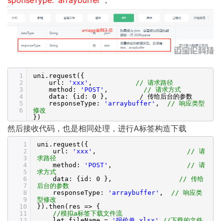
1
uni.request({
2
url:
'xxx'
,
// 请求路径
3
method:
'POST'
,
// 请求方式
4
data: {id: 0 }, / 传给后台的参数
5
responseType:
'arraybuffer'
,
// 响应类型
6
修改
})
然后接收代码，也是相同处理，进行A标签构造下载
1
uni.request({
2
url:
'xxx'
,
// 请
3
求路径
4
method:
'POST'
,
// 请
5
求方式
6
data: {id: 0 },
// 传给
7
后台的参数
8
responseType:
'arraybuffer'
,
// 响应类
9
型修改
10
}).then(res => {
11
//模拟a标签下载文件流
12
let fileName =
'报价单.xlsx'
//下载的文件