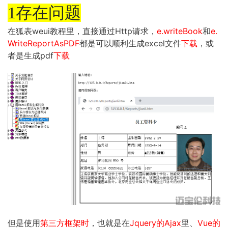
1存在问题
在狐表weui教程里，直接通过Http请求，
e.writeBook
和
e.
WriteReportAsPDF
都是可以顺利生成excel文件
下载
，或
者是生成pdf
下载
但是使用
第三方框架时
，也就是在
Jquery的Ajax
里、
Vue的