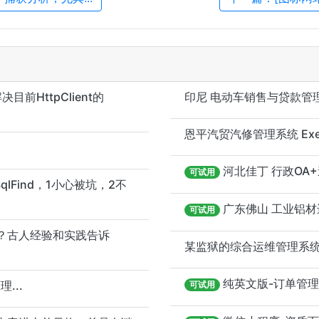
决目前HttpClient的
印尼 电动车销售与贷款管理系统
恩平汽贸汽修管理系统 Exe版
河北佳丁 行政OA+
可试用
qlFind，1小心被坑，2不
广东佛山 工业铝材进
可试用
？古人经验和实践告诉
某监狱的综合运维管理系统 W
纯英文版-订单管理系
...
可试用