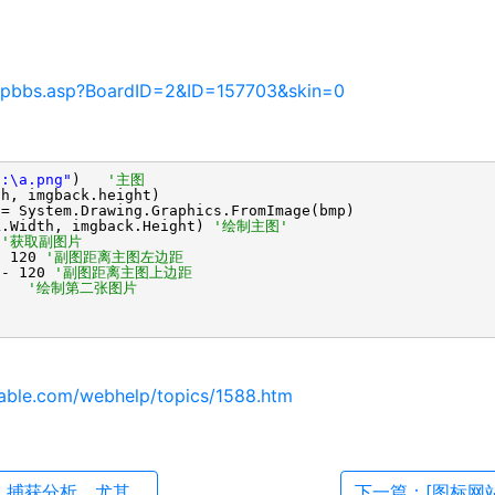
ispbbs.asp?BoardID=2&ID=157703&skin=0
d:\a.png"
)
'主图
th, imgback.height)
= System.Drawing.Graphics.FromImage(bmp)
k.Width, imgback.Height)
'绘制主图'
)
'获取副图片
- 120
'副图距离主图左边距
 - 120
'副图距离主图上边距
00)
'绘制第二张图片
table.com/webhelp/topics/1588.htm
捕获分析，尤其...
下一篇：[图标网站