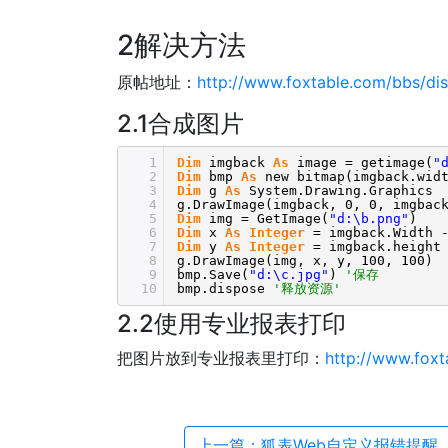
2解决方法
原帖地址：
http://www.foxtable.com/bbs/d
2.1合成图片
1
Dim
imgback
As
image = getimage(
"
2
Dim
bmp
As
new bitmap(imgback.wid
3
Dim
g
As
System.Drawing.Graphics 
4
g.DrawImage(imgback, 0, 0, imgbac
5
Dim
img = GetImage(
"d:\b.png"
6
Dim
x
As
Integer
= imgback.Width 
7
Dim
y
As
Integer
= imgback.height
8
g.DrawImage(img, x, y, 100, 1
9
bmp.Save(
"d:\c.jpg"
)
'保存
10
bmp.dispose
'释放资源'
2.2使用专业报表打印
把图片放到专业报表里打印：
http://www.fox
上一篇：狐表Web自定义报错提醒，