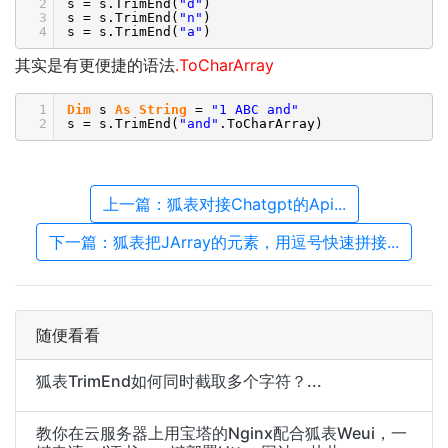
2
s = s.TrimEnd(
"d"
)
3
s = s.TrimEnd(
"n"
)
4
s = s.TrimEnd(
"a"
)
其实是有更便捷的语法
.ToCharArray
1
Dim
s
As
String
=
"1 ABC and"
2
s = s.TrimEnd(
"and"
.ToCharArray)
上一篇：狐表对接Chatgpt的Api...
下一篇：狐表把JArray的元素，用逗号快速拼接...
随便看看
狐表TrimEnd如何同时截取多个字符？...
教你在云服务器上用宝塔的Nginx配合狐表Weui，一