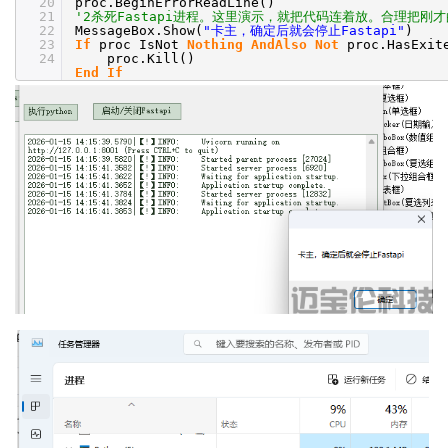
20
proc.BeginErrorReadLine()
21
'2杀死Fastapi进程。这里演示，就把代码连着放。合理把刚
22
MessageBox.Show(
"卡主，确定后就会停止Fastapi"
)
23
If
proc IsNot
Nothing
AndAlso
Not
proc.HasExi
24
proc.Kill()
End
If