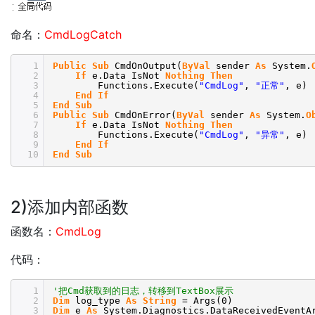
命名：
CmdLogCatch
1
Public
Sub
CmdOnOutput(
ByVal
sender
As
System.
2
If
e.Data IsNot
Nothing
Then
3
Functions.Execute(
"CmdLog"
,
"正常"
, e)
4
End
If
5
End
Sub
6
Public
Sub
CmdOnError(
ByVal
sender
As
System.
O
7
If
e.Data IsNot
Nothing
Then
8
Functions.Execute(
"CmdLog"
,
"异常"
, e)
9
End
If
10
End
Sub
2)添加内部函数
函数名：
CmdLog
代码：
1
'把Cmd获取到的日志，转移到TextBox展示
2
Dim
log_type
As
String
= Args(0)
3
Dim
e
As
System.Diagnostics.DataReceivedEventA