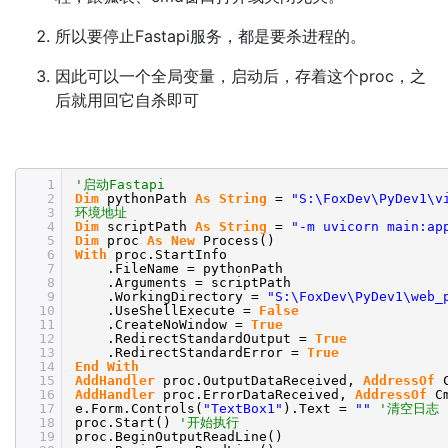
所以要停止Fastapi服务，都是要杀进程的。
因此可以一个全局变量，启动后，存着这个proc，之
后就用回它自杀即可
1
'启动Fastapi
2
Dim
pythonPath
As
String
=
"S:\FoxDev\PyDev1\v
3
环境地址
4
Dim
scriptPath
As
String
=
"-m uvicorn main:ap
5
Dim
proc
As
New
Process()
6
With
proc.StartInfo
7
.FileName = pythonPath
8
.Arguments = scriptPath
9
.WorkingDirectory =
"S:\FoxDev\PyDev1\web_
10
.UseShellExecute =
False
11
.CreateNoWindow =
True
12
.RedirectStandardOutput =
True
13
.RedirectStandardError =
True
14
End
With
15
AddHandler
proc.OutputDataReceived,
AddressOf
16
AddHandler
proc.ErrorDataReceived,
AddressOf
C
17
e.Form.Controls(
"TextBox1"
).Text =
""
'清空日志
18
proc.Start()
'开始执行
19
proc.BeginOutputReadLine()