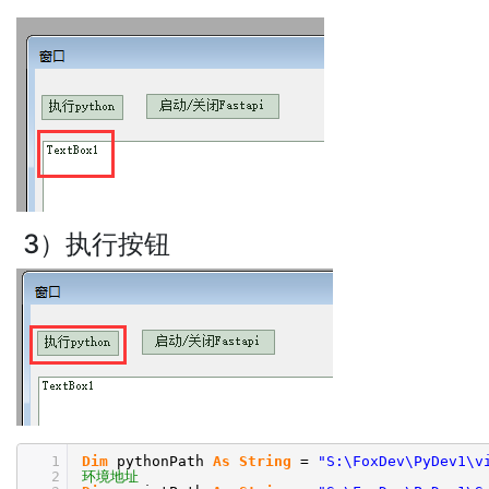
3）执行按钮
1
Dim
pythonPath
As
String
=
"S:\FoxDev\PyDev1\v
2
环境地址