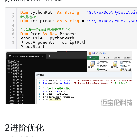
1
Dim
pythonPath
As
String
=
"S:\FoxDev\PyDev1\vi
2
环境地址
3
Dim
scriptPath
As
String
=
"S:\FoxDev\PyDev1\Sc
4
5
'启动一个cmd进程去执行它
6
Dim
Proc
As
New
Process
7
Proc.File = pythonPath
8
Proc.Arguments = scriptPath
Proc.Start
2进阶优化