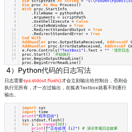
3
Dim
scriptPath
As
String
=
"S:\FoxDev\PyDev1\S
4
Dim
proc
As
New
Process()
5
With
proc.StartInfo
6
.FileName = pythonPath
7
.Arguments = scriptPath
8
.UseShellExecute =
False
9
.CreateNoWindow =
True
10
.RedirectStandardOutput =
True
11
.RedirectStandardError =
True
12
End
With
13
AddHandler
proc.OutputDataReceived,
AddressOf
14
AddHandler
proc.ErrorDataReceived,
AddressOf
C
15
e.Form.Controls(
"TextBox1"
).Text =
""
'清空日志
16
proc.Start()
'开始执行
17
proc.BeginOutputReadLine()
proc.BeginErrorReadLine()
4）Python代码的日志写法
日志需要
sys.stdout.flush()
才会立刻输出给控制台，否则会
执行完所有，才一次过输出，在狐表Textbox就看不到逐行
输出。
1
import
sys
2
import
time
3
print
(
"程序启动"
)
4
sys.stdout.flush()
5
for
i
in
range
(
50
):
6
print
(f
"正在处理 {i}"
)
# 演示常规日志效果