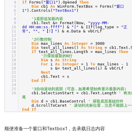
4
If
Forms(
"窗口1"
).Opened
Then
5
Dim
cb1
As
WinForm.TextBox = Forms(
"窗口
6
1"
).Controls(
"TextBox1"
)
7
8
'1底部追加新内容
9
cb1.Text &= Format(Now,
"yyyy-MM-
10
dd HH:mm:ss.ffff"
) &
"|"
& IIf(log_type =
"正
11
常"
,
""
,
"【!】"
) & e.Data & vbCrLf
12
13
'2行数控制
14
Dim
max_lines
As
Integer
= 3000
15
Dim
text_all_lines()
As
String
= cb1.Text.
16
If
text_all_lines.Length > max_lines
Then
17
'只保留最新的N行
18
Dim
s
As
String
19
For
i
As
Integer
= 1
To
max_lines - 1
20
s &= text_all_lines(i) & vbCrLf
21
Next
22
cb1.Text = s
23
End
If
24
25
'3自动滚动到底部（可选，如果希望始终显示最新内容）
26
cb1.SelectionStart = cb1.Text.Length
' 将
尾
Dim
d = cb1.BaseControl
' 获取底层基础控件
d.ScrollToCaret
' 滚动到光标位置，注意不能跟上
End
If
顺便准备一个窗口和Textbox1，去承载日志内容