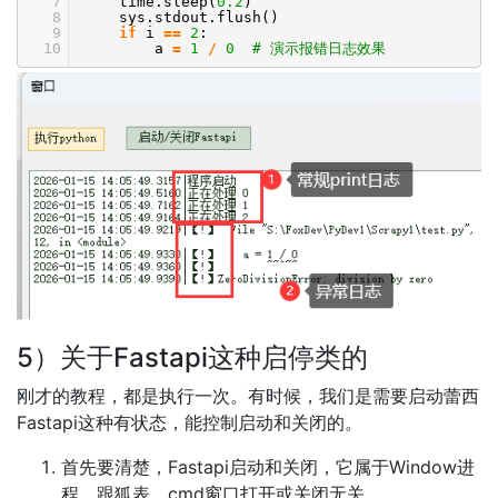
7
time.sleep(
0.2
)
8
sys.stdout.flush()
9
if
i
=
=
2
:
10
a
=
1
/
0
# 演示报错日志效果
5）关于Fastapi这种启停类的
刚才的教程，都是执行一次。有时候，我们是需要启动蕾西
Fastapi这种有状态，能控制启动和关闭的。
首先要清楚，Fastapi启动和关闭，它属于Window进
程，跟狐表、cmd窗口打开或关闭无关。