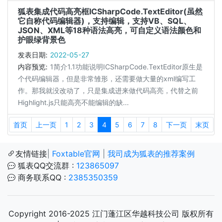
狐表集成代码高亮框ICSharpCode.TextEditor(虽然
它自称代码编辑器)，支持编辑，支持VB、SQL、
JSON、XML等18种语法高亮，可自定义语法颜色和
护眼绿背景色
发表日期:
2022-05-27
内容预览:
1简介1.1功能说明ICSharpCode.TextEditor原生是
个代码编辑器，但是非常雏形，还需要做大量的xml编写工
作。那我就没改动了，只是集成进来做代码高亮，代替之前
Highlight.js只能高亮不能编辑的缺...
首页
上一页
1
2
3
4
5
6
7
8
下一页
末页
友情链接
|
Foxtable官网
|
我司成为狐表的推荐案例
狐表QQ交流群 :
123865097
商务联系QQ :
2385350359
Copyright 2016-2025 江门蓬江区华越科技公司 版权所有