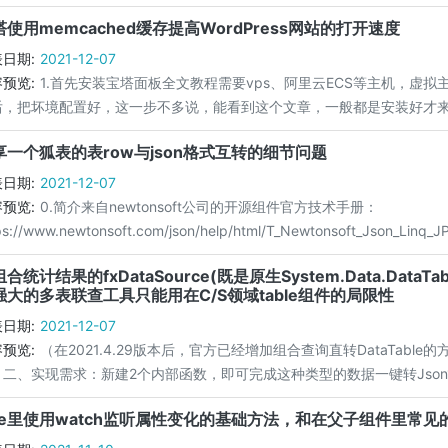
塔使用memcached缓存提高WordPress网站的打开速度
日期:
2021-12-07
预览:
1.首先安装宝塔面板全文教程需要vps、阿里云ECS等主机，虚拟主
，把坏境配置好，这一步不多说，能看到这个文章，一般都是安装好才来的。2.安
享一个狐表的表row与json格式互转的细节问题
日期:
2021-12-07
预览:
0.简介来自newtonsoft公司的开源组件官方技术手册：
ps://www.newtonsoft.com/json/help/html/T_Newtonsoft_Json_Linq_JPr
合统计结果的fxDataSource(既是原生System.Data.Dat
强大的多表联查工具只能用在C/S领域table组件的局限性
日期:
2021-12-07
预览:
（在2021.4.29版本后，官方已经增加组合查询直转DataTab
二、实现需求：新建2个内部函数，即可完成这种类型的数据一键转Json1.fxTab
ue里使用watch监听属性变化的基础方法，和在父子组件里常见