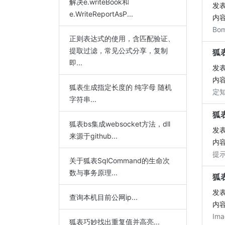
解决e.writeBook和
发表
e.WriteReportAsP...
内容
B
正则表达式的使用，含匹配验证、
提取过滤，常见公式分享，复制
狐
即...
发表
内容
狐表生成指定长度的 纯字母 随机
定
字符串...
狐
狐表bs集成websocket方法，dll
发表
来源于github...
内容
提示
关于狐表SqlCommand的生命次
数与事务原理...
狐
发表
查询本机目前公网ip...
内容
Ima
狐表巧妙找出重复值并高亮...