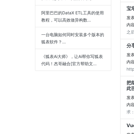
宝
阿里巴巴的DataX ETL工具的使用
发表
教程，可以高效做异构数...
内容
之后
一台电脑如何同时安装多个版本的
狐表软件？...
分
发表
《狐表Ai大师》，让Ai帮你写狐表
内容
代码！杰哥融合[官方帮助文...
htt
把组
此
发表
内容
求：
V