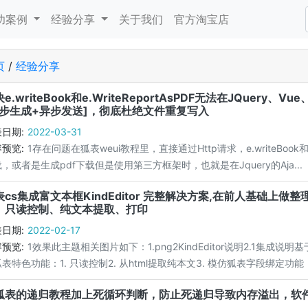
功案例
经验分享
关于我们
官方淘宝店
页
/
经验分享
e.writeBook和e.WriteReportAsPDF无法在JQuer
异步生成+异步发送]，彻底杜绝文件重复写入
日期:
2022-03-31
预览:
1存在问题在狐表weui教程里，直接通过Http请求，e.writeBook和e
，或者是生成pdf下载但是使用第三方框架时，也就是在Jquery的Aja...
表cs集成富文本框KindEditor 完整解决方案,在前人基础上
、只读控制、纯文本提取、打印
日期:
2022-02-17
预览:
1效果此主题相关图片如下：1.png2KindEditor说明2.1集
表特色功能：1. 只读控制2. 从html提取纯本文3. 模仿狐表字段绑定功能，自
狐表的递归教程加上死循环判断，防止死递归导致内存溢出，软