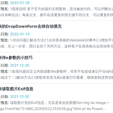
日期:
2022-01-25
预览:
1思路说明 基于官方的递归文档案例，适当修改代码，可以判断
om目录树玩法）每条分支，都不应该重复利用主键不同分支，可以重复利用主键
表的DropDownForm去掉自动填充
日期:
2022-01-13
预览:
1.存在问题2.解决方法2.1去掉原表格的ValidateEdit事件2
知道。在上一步里，我们去掉了关闭方法，这样客户在原表格点击其他单元格
表传e参数的小技巧
日期:
2021-12-20
预览:
1发现问题自定义内部函数传e参数时，经常不知道或者记不住e的类型，就
就没了！2解决方法2.1获取类名把当前e直接打印看看，顺便复制进剪切板，
表读取图片Exif信息
日期:
2021-12-20
预览:
读取图片里的Exif信息，尤其是单反的原图Dim img As Image =
ge.FromFile("D:\IMG_20200522_155639.jpg")Dim pt As Proper...