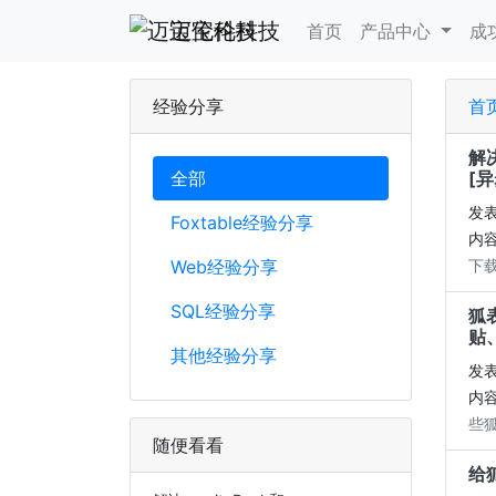
迈宝伦科技
首页
产品中心
成
经验分享
首
解决
全部
[
发表
Foxtable经验分享
内容
Web经验分享
下载
SQL经验分享
狐
贴
其他经验分享
发表
内容
些狐
随便看看
给